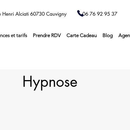
e Henri Alciati 60730 Cauvigny 06 76 92 95 37
nces et tarifs
Prendre RDV
Carte Cadeau
Blog
Agen
Hypnose
Hypnose